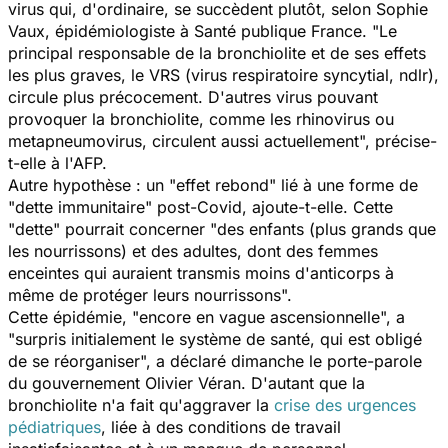
virus qui, d'ordinaire, se succèdent plutôt, selon Sophie
Vaux, épidémiologiste à Santé publique France. "
Le
principal responsable de la bronchiolite et de ses effets
les plus graves, le VRS
(
virus respiratoire syncytial,
ndlr)
,
circule plus précocement. D'autres virus pouvant
provoquer la bronchiolite, comme les rhinovirus ou
metapneumovirus, circulent aussi actuellement
", précise-
t-elle à l'AFP.
Autre hypothèse : un "
effet rebond
" lié à une forme de
"
dette immunitaire
" post-Covid, ajoute-t-elle. Cette
"
dette
" pourrait concerner "
des enfants (plus grands que
les nourrissons) et des adultes, dont des femmes
enceintes qui auraient transmis moins d'anticorps à
même de protéger leurs nourrissons
".
Cette épidémie, "
encore en vague ascensionnelle
", a
"
surpris initialement le système de santé, qui est obligé
de se réorganiser
", a déclaré dimanche le porte-parole
du gouvernement Olivier Véran. D'autant que la
bronchiolite n'a fait qu'aggraver la
crise des urgences
pédiatriques
, liée à des conditions de travail