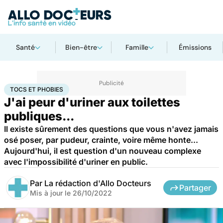
Santé
Bien-être
Famille
Émissions
Accueil
Santé
Tocs et phobies
TOCS ET PHOBIES
J'ai peur d'uriner aux toilettes
publiques...
Il existe sûrement des questions que vous n'avez jamais
osé poser, par pudeur, crainte, voire même honte...
Aujourd'hui, il est question d'un nouveau complexe
avec l'impossibilité d'uriner en public.
Par
La rédaction d'Allo Docteurs
Partager
Mis à jour le
26/10/2022