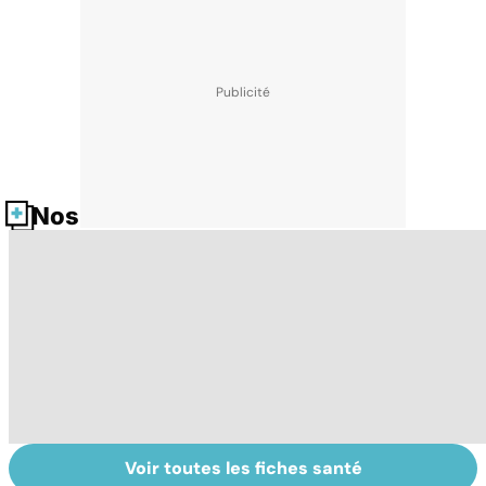
Nos fiches santé
Voir toutes les fiches santé
Timidité : ça se
En finir avec ses
T