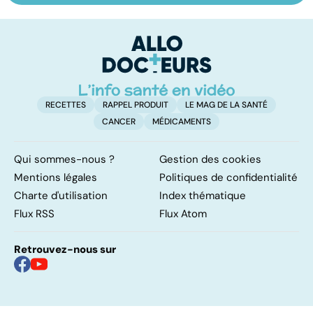
soigne ?
complexes
o
co
e
le
RECETTES
RAPPEL PRODUIT
LE MAG DE LA SANTÉ
CANCER
MÉDICAMENTS
Qui sommes-nous ?
Gestion des cookies
Mentions légales
Politiques de confidentialité
Charte d'utilisation
Index thématique
Flux RSS
Flux Atom
Retrouvez-nous sur