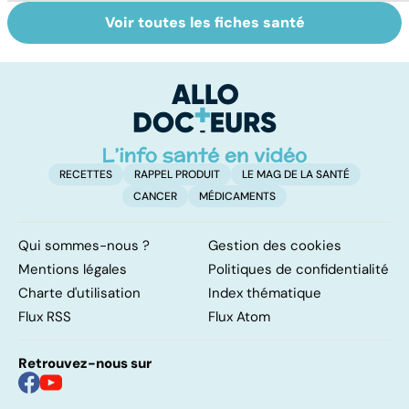
Voir toutes les fiches santé
La tuberculose
Tout savoir sur
I
pulmonaire
les infections
a
pulmonaires
fa
d'
RECETTES
RAPPEL PRODUIT
LE MAG DE LA SANTÉ
CANCER
MÉDICAMENTS
Qui sommes-nous ?
Gestion des cookies
Mentions légales
Politiques de confidentialité
Charte d'utilisation
Index thématique
Flux RSS
Flux Atom
Retrouvez-nous sur