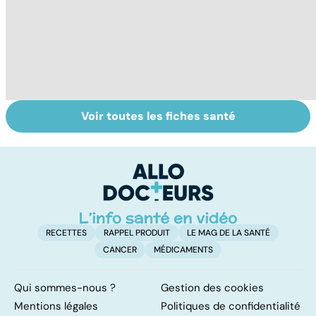
Voir toutes les fiches santé
La tuberculose
Autisme :
To
pulmonaire
s'orienter vers la
le
méthode
p
adaptée
RECETTES
RAPPEL PRODUIT
LE MAG DE LA SANTÉ
CANCER
MÉDICAMENTS
Qui sommes-nous ?
Gestion des cookies
Mentions légales
Politiques de confidentialité