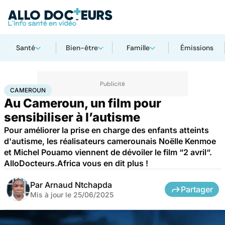
Santé
Bien-être
Famille
Émissions
Accueil
Santé
Société
Cameroun
CAMEROUN
Au Cameroun, un film pour
sensibiliser à l’autisme
Pour améliorer la prise en charge des enfants atteints
d'autisme, les réalisateurs camerounais Noëlle Kenmoe
et Michel Pouamo viennent de dévoiler le film “2 avril“.
AlloDocteurs.Africa vous en dit plus !
Par
Arnaud Ntchapda
Partager
Mis à jour le
25/06/2025