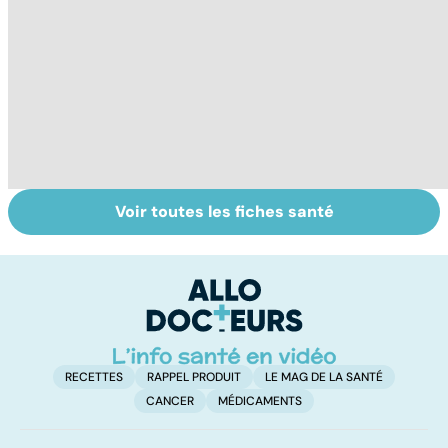
Voir toutes les fiches santé
Narcolepsie : des
Maladie de
To
crises de
Huntington : une
c
sommeil
affection
involontaires
neurologique
incurable
RECETTES
RAPPEL PRODUIT
LE MAG DE LA SANTÉ
CANCER
MÉDICAMENTS