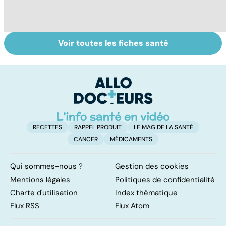
Voir toutes les fiches santé
Tout savoir sur
Inflammation des
Su
les infections
amygdales : que
le
pulmonaires
faire en cas
l'
d'angine ?
RECETTES
RAPPEL PRODUIT
LE MAG DE LA SANTÉ
CANCER
MÉDICAMENTS
Qui sommes-nous ?
Gestion des cookies
Mentions légales
Politiques de confidentialité
Charte d'utilisation
Index thématique
Flux RSS
Flux Atom