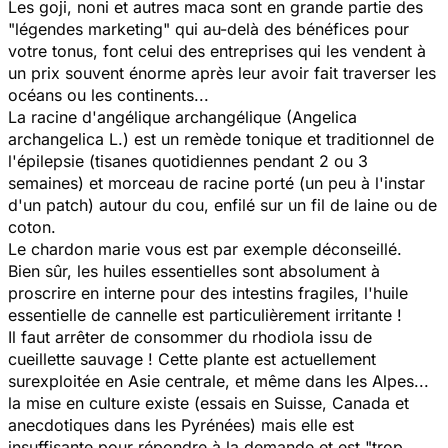
Les goji, noni et autres maca sont en grande partie des
"légendes marketing" qui au-delà des bénéfices pour
votre tonus, font celui des entreprises qui les vendent à
un prix souvent énorme après leur avoir fait traverser les
océans ou les continents...
La racine d'angélique archangélique (Angelica
archangelica L.) est un remède tonique et traditionnel de
l'épilepsie (tisanes quotidiennes pendant 2 ou 3
semaines) et morceau de racine porté (un peu à l'instar
d'un patch) autour du cou, enfilé sur un fil de laine ou de
coton.
Le chardon marie vous est par exemple déconseillé.
Bien sûr, les huiles essentielles sont absolument à
proscrire en interne pour des intestins fragiles, l'huile
essentielle de cannelle est particulièrement irritante !
Il faut arrêter de consommer du rhodiola issu de
cueillette sauvage ! Cette plante est actuellement
surexploitée en Asie centrale, et même dans les Alpes...
la mise en culture existe (essais en Suisse, Canada et
anecdotiques dans les Pyrénées) mais elle est
insuffisante pour répondre à la demande et est "trop