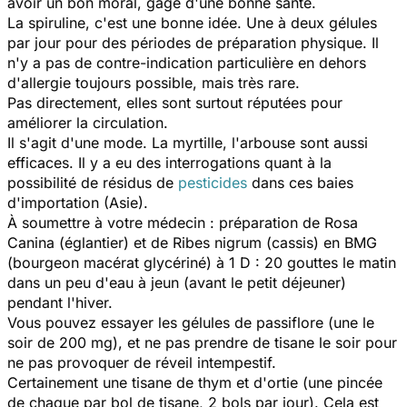
avoir un bon moral, gage d'une bonne santé.
La spiruline, c'est une bonne idée. Une à deux gélules
par jour pour des périodes de préparation physique. Il
n'y a pas de contre-indication particulière en dehors
d'allergie toujours possible, mais très rare.
Pas directement, elles sont surtout réputées pour
améliorer la circulation.
Il s'agit d'une mode. La myrtille, l'arbouse sont aussi
efficaces. Il y a eu des interrogations quant à la
possibilité de résidus de
pesticides
dans ces baies
d'importation (Asie).
À soumettre à votre médecin : préparation de Rosa
Canina (églantier) et de Ribes nigrum (cassis) en BMG
(bourgeon macérat glycériné) à 1 D : 20 gouttes le matin
dans un peu d'eau à jeun (avant le petit déjeuner)
pendant l'hiver.
Vous pouvez essayer les gélules de passiflore (une le
soir de 200 mg), et ne pas prendre de tisane le soir pour
ne pas provoquer de réveil intempestif.
Certainement une tisane de thym et d'ortie (une pincée
de chaque par bol de tisane, 2 bols par jour). Cela est