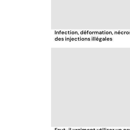
Infection, déformation, nécrose
des injections illégales
Faut-il vraiment utiliser un ga