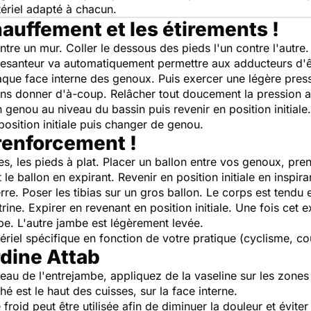
ériel adapté à chacun.
auffement et les étirements !
ntre un mur. Coller le dessous des pieds l'un contre l'autre.
pesanteur va automatiquement permettre aux adducteurs d'êt
aque face interne des genoux. Puis exercer une légère press
sans donner d'à-coup. Relâcher tout doucement la pression 
 genou au niveau du bassin puis revenir en position initial
position initiale puis changer de genou.
renforcement !
es, les pieds à plat. Placer un ballon entre vos genoux, pre
 le ballon en expirant. Revenir en position initiale en inspira
rre. Poser les tibias sur un gros ballon. Le corps est tendu e
ine. Expirer en revenant en position initiale. Une fois cet 
e. L'autre jambe est légèrement levée.
iel spécifique en fonction de votre pratique (cyclisme, cou
rdine Attab
eau de l'entrejambe, appliquez de la vaseline sur les zones 
hé est le haut des cuisses, sur la face interne.
roid peut être utilisée afin de diminuer la douleur et évit