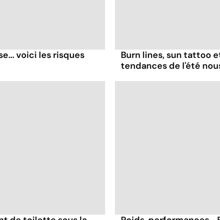
... voici les risques
Burn lines, sun tattoo 
tendances de l'été no
nt de toilette sous la
Poids, performances... 