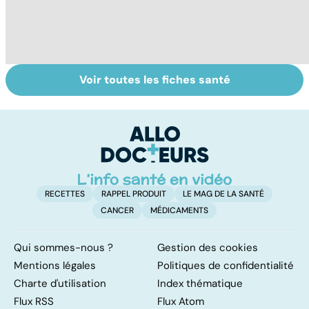
Voir toutes les fiches santé
Faire du sport à
Vivre après un
D
domicile, c'est
cancer
le
facile !
c
l
l
RECETTES
RAPPEL PRODUIT
LE MAG DE LA SANTÉ
CANCER
MÉDICAMENTS
Qui sommes-nous ?
Gestion des cookies
Mentions légales
Politiques de confidentialité
Charte d'utilisation
Index thématique
Flux RSS
Flux Atom