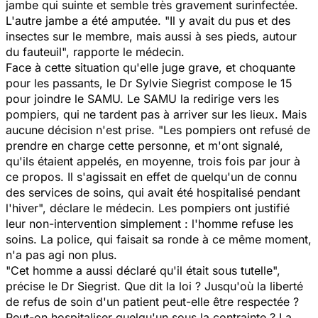
jambe qui suinte et semble très gravement surinfectée.
L'autre jambe a été amputée. "Il y avait du pus et des
insectes sur le membre, mais aussi à ses pieds, autour
du fauteuil", rapporte le médecin.
Face à cette situation qu'elle juge grave, et choquante
pour les passants, le Dr Sylvie Siegrist compose le 15
pour joindre le SAMU. Le SAMU la redirige vers les
pompiers, qui ne tardent pas à arriver sur les lieux. Mais
aucune décision n'est prise. "Les pompiers ont refusé de
prendre en charge cette personne, et m'ont signalé,
qu'ils étaient appelés, en moyenne, trois fois par jour à
ce propos. Il s'agissait en effet de quelqu'un de connu
des services de soins, qui avait été hospitalisé pendant
l'hiver", déclare le médecin. Les pompiers ont justifié
leur non-intervention simplement : l'homme refuse les
soins. La police, qui faisait sa ronde à ce même moment,
n'a pas agi non plus.
"Cet homme a aussi déclaré qu'il était sous tutelle",
précise le Dr Siegrist. Que dit la loi ? Jusqu'où la liberté
de refus de soin d'un patient peut-elle être respectée ?
Peut-on hospitaliser quelqu'un sous la contrainte ? La