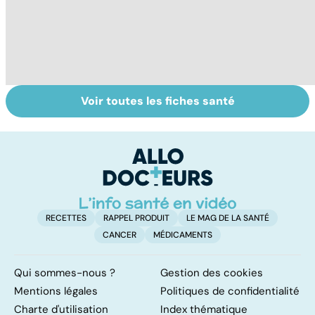
Voir toutes les fiches santé
Tout savoir sur
Inflammation des
Su
les infections
amygdales : que
le
pulmonaires
faire en cas
l'
d'angine ?
RECETTES
RAPPEL PRODUIT
LE MAG DE LA SANTÉ
CANCER
MÉDICAMENTS
Qui sommes-nous ?
Gestion des cookies
Mentions légales
Politiques de confidentialité
Charte d'utilisation
Index thématique