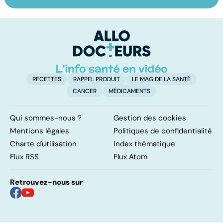
Faire du sport à
Don de gamètes :
M
domicile, c'est
le pour et le
pr
facile !
contre d'une
av
levée de
l'anonymat
RECETTES
RAPPEL PRODUIT
LE MAG DE LA SANTÉ
CANCER
MÉDICAMENTS
Qui sommes-nous ?
Gestion des cookies
Mentions légales
Politiques de confidentialité
Charte d'utilisation
Index thématique
Flux RSS
Flux Atom
Retrouvez-nous sur