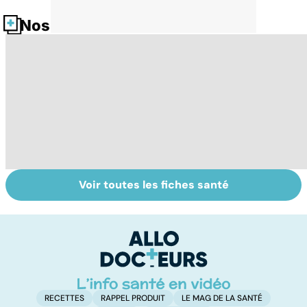
Nos fiches santé
Voir toutes les fiches santé
Le lupus, une
Anémie :
E
maladie
symptômes,
os
complexe
causes et
bo
traitements
p
RECETTES
RAPPEL PRODUIT
LE MAG DE LA SANTÉ