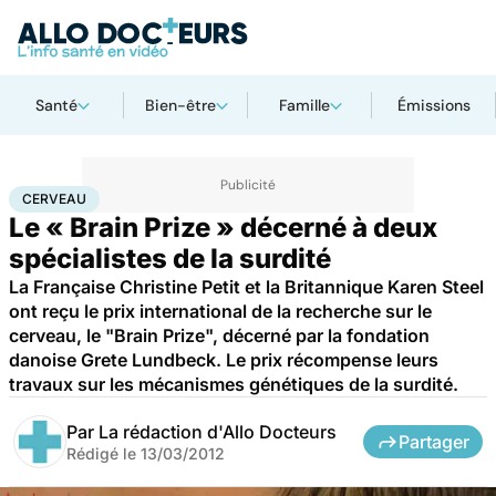
Santé
Bien-être
Famille
Émissions
Accueil
Santé
Maladies
Cerveau
CERVEAU
Le « Brain Prize » décerné à deux
spécialistes de la surdité
La Française Christine Petit et la Britannique Karen Steel
ont reçu le prix international de la recherche sur le
cerveau, le "Brain Prize", décerné par la fondation
danoise Grete Lundbeck. Le prix récompense leurs
travaux sur les mécanismes génétiques de la surdité.
Par
La rédaction d'Allo Docteurs
Partager
Rédigé le
13/03/2012