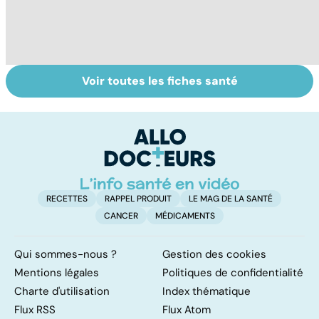
Voir toutes les fiches santé
HPV : tout savoir
Glandes
Na
sur les
salivaires : les
cr
papillomavirus
tumeurs de la
s
glande parotide
in
RECETTES
RAPPEL PRODUIT
LE MAG DE LA SANTÉ
CANCER
MÉDICAMENTS
Qui sommes-nous ?
Gestion des cookies
Mentions légales
Politiques de confidentialité
Charte d'utilisation
Index thématique
Flux RSS
Flux Atom