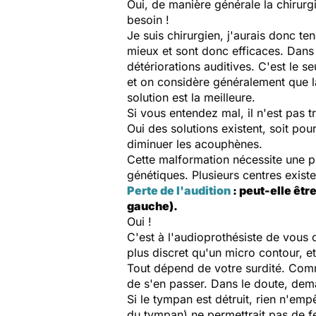
Oui, de manière générale la chirurgi
besoin !
Je suis chirurgien, j'aurais donc t
mieux et sont donc efficaces. Dans 
détériorations auditives. C'est le se
et on considère généralement que la
solution est la meilleure.
Si vous entendez mal, il n'est pas tr
Oui des solutions existent, soit po
diminuer les acouphènes.
Cette malformation nécessite une pr
génétiques. Plusieurs centres exist
Perte de l'audition
: peut-elle êtr
gauche).
Oui !
C'est à l'audioprothésiste de vous c
plus discret qu'un micro contour, e
Tout dépend de votre surdité. Comm
de s'en passer. Dans le doute, dem
Si le tympan est détruit, rien n'emp
du tympan) ne permettrait pas de f