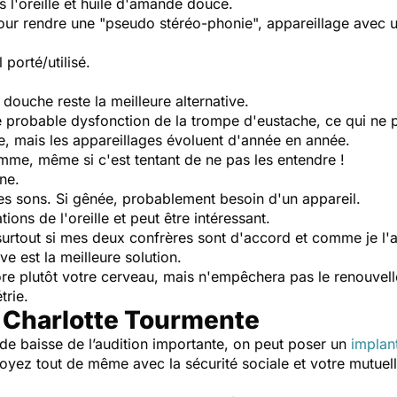
 l'oreille et huile d'amande douce.
 pour rendre une "pseudo stéréo-phonie", appareillage avec 
porté/utilisé.
douche reste la meilleure alternative.
 probable dysfonction de la trompe d'eustache, ce qui ne p
, mais les appareillages évoluent d'année en année.
ramme, même si c'est tentant de ne pas les entendre !
ne.
s sons. Si gênée, probablement besoin d'un appareil.
ns de l'oreille et peut être intéressant.
rtout si mes deux confrères sont d'accord et comme je l'ai 
ve est la meilleure solution.
e plutôt votre cerveau, mais n'empêchera pas le renouvelle
trie.
 Charlotte Tourmente
 de baisse de l’audition importante, on peut poser un
implan
oyez tout de même avec la sécurité sociale et votre mutuell