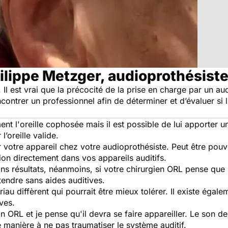
ilippe Metzger, audioprothésist
r. Il est vrai que la précocité de la prise en charge par un a
ncontrer un professionnel afin de déterminer et d’évaluer si
nt l'oreille cophosée mais il est possible de lui apporter u
’oreille valide.
er votre appareil chez votre audioprothésiste. Peut être po
ision directement dans vos appareils auditifs.
ons résultats, néanmoins, si votre chirurgien ORL pense que 
tendre sans aides auditives.
riau diffèrent qui pourrait être mieux tolérer. Il existe ég
ves.
 ORL et je pense qu'il devra se faire appareiller. Le son de l
 manière à ne pas traumatiser le système auditif.