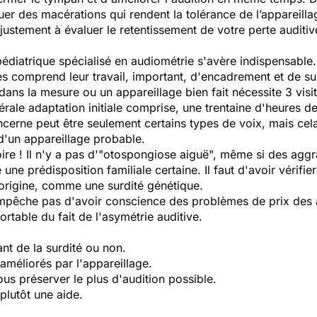
r des macérations qui rendent la tolérance de l’appareillage
 justement à évaluer le retentissement de votre perte auditiv
édiatrique spécialisé en audiométrie s'avère indispensable.
tes comprend leur travail, important, d'encadrement et de sui
 dans la mesure ou un appareillage bien fait nécessite 3 vis
ale adaptation initiale comprise, une trentaine d'heures de 
erne peut être seulement certains types de voix, mais cela
d'un appareillage probable.
oire ! Il n'y a pas d'"otospongiose aiguë", même si des agg
 une prédisposition familiale certaine. Il faut d'avoir vérifie
 origine, comme une surdité génétique.
empêche pas d'avoir conscience des problèmes de prix des 
ortable du fait de l'asymétrie auditive.
nt de la surdité ou non.
améliorés par l'appareillage.
vous préserver le plus d'audition possible.
plutôt une aide.