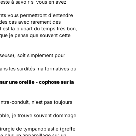
Reste à savoir si vous en avez
ents vous permettront d'entendre
% des cas avec rarement des
at est la plupart du temps très bon,
 que je pense que souvent cette
sseuse), soit simplement pour
ans les surdités malformatives ou
 sur une oreille - cophose sur la
intra-conduit, n'est pas toujours
eable, je trouve souvent dommage
hirurgie de tympanoplastie (greffe
e plus un appareillage sur un