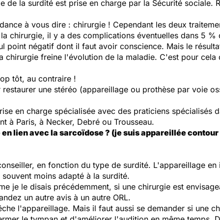
e de la surdité est prise en charge par la Sécurité sociale. 
endance à vous dire : chirurgie ! Cependant les deux traitem
la chirurgie, il y a des complications éventuelles dans 5 
ul point négatif dont il faut avoir conscience. Mais le résult
 chirurgie freine l'évolution de la maladie. C'est pour cela
op tôt, au contraire !
ur restaurer une stéréo (appareillage ou prothèse par voie o
ise en charge spécialisée avec des praticiens spécialisés d
ent à Paris, à Necker, Debré ou Trousseau.
e en lien avec la sarcoïdose ? (je suis appareillée contour
onseiller, en fonction du type de surdité. L'appareillage en 
t souvent moins adapté à la surdité.
e je le disais précédemment, si une chirurgie est envisag
andez un autre avis à un autre ORL.
êche l'appareillage. Mais il faut aussi se demander si une c
ermer le tympan et d'améliorer l'audition en même temps. D