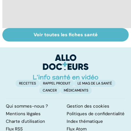
Voir toutes les fiches santé
Tout savoir sur le
Le TDAH, un
M
cancer de la
trouble de
p
vessie
l'attention avec
c
ou sans
p
hyperactivité
RECETTES
RAPPEL PRODUIT
LE MAG DE LA SANTÉ
CANCER
MÉDICAMENTS
Qui sommes-nous ?
Gestion des cookies
Mentions légales
Politiques de confidentialité
Charte d'utilisation
Index thématique
Flux RSS
Flux Atom