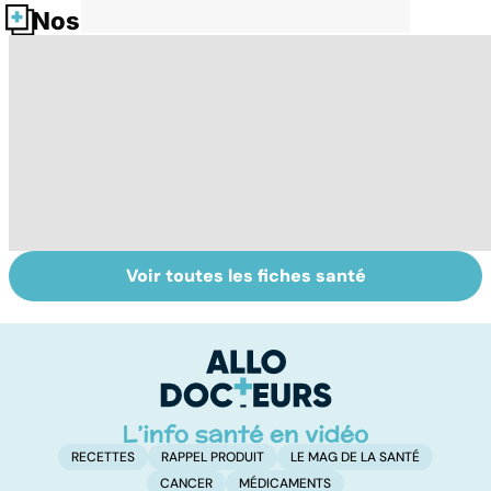
Nos fiches santé
Voir toutes les fiches santé
HPV : tout savoir
Burn-out :
Fa
sur les
l'épuisement
do
papillomavirus
professionnel
fa
RECETTES
RAPPEL PRODUIT
LE MAG DE LA SANTÉ
CANCER
MÉDICAMENTS