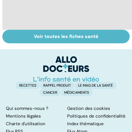
Voir toutes les fiches santé
Tout savoir sur
Inflammation des
Su
les infections
amygdales : que
le
pulmonaires
faire en cas
l'
d'angine ?
RECETTES
RAPPEL PRODUIT
LE MAG DE LA SANTÉ
CANCER
MÉDICAMENTS
Qui sommes-nous ?
Gestion des cookies
Mentions légales
Politiques de confidentialité
Charte d'utilisation
Index thématique
Flux RSS
Flux Atom