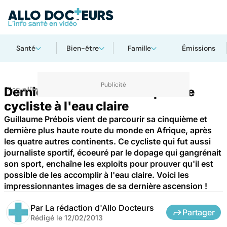
Santé
Bien-être
Famille
Émissions
Dernière très haute route pour le
Accueil
Bien-être
Sport santé
cycliste à l'eau claire
Guillaume Prébois vient de parcourir sa cinquième et
dernière plus haute route du monde en Afrique, après
les quatre autres continents. Ce cycliste qui fut aussi
journaliste sportif, écoeuré par le dopage qui gangrénait
son sport, enchaîne les exploits pour prouver qu'il est
possible de les accomplir à l'eau claire. Voici les
impressionnantes images de sa dernière ascension !
Par
La rédaction d'Allo Docteurs
Partager
Rédigé le
12/02/2013