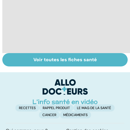
Voir toutes les fiches santé
Tout savoir sur
Inflammation des
Su
les infections
amygdales : que
le
pulmonaires
faire en cas
l'
d'angine ?
RECETTES
RAPPEL PRODUIT
LE MAG DE LA SANTÉ
CANCER
MÉDICAMENTS