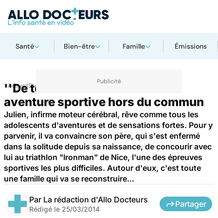
Santé
Bien-être
Famille
Émissions
''De toutes nos forces'' : une
Accueil
Santé
Maladies
aventure sportive hors du commun
Julien, infirme moteur cérébral, rêve comme tous les
adolescents d'aventures et de sensations fortes. Pour y
parvenir, il va convaincre son père, qui s'est enfermé
dans la solitude depuis sa naissance, de concourir avec
lui au triathlon "Ironman" de Nice, l'une des épreuves
sportives les plus difficiles. Autour d'eux, c'est toute
une famille qui va se reconstruire...
Par
La rédaction d'Allo Docteurs
Partager
Rédigé le
25/03/2014