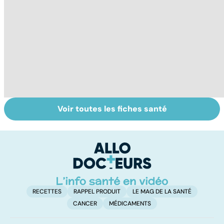
Voir toutes les fiches santé
HPV : tout savoir
Faire du sport à
M
sur les
domicile, c'est
c
papillomavirus
facile !
RECETTES
RAPPEL PRODUIT
LE MAG DE LA SANTÉ
CANCER
MÉDICAMENTS