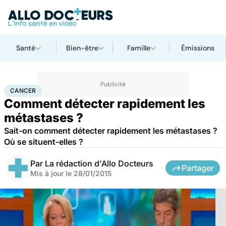
Santé
Bien-être
Famille
Émissions
Accueil
Santé
Maladies
Cancer
Cancer
CANCER
Comment détecter rapidement les
métastases ?
Sait-on comment détecter rapidement les métastases ?
Où se situent-elles ?
Par
La rédaction d'Allo Docteurs
Partager
Mis à jour le
28/01/2015