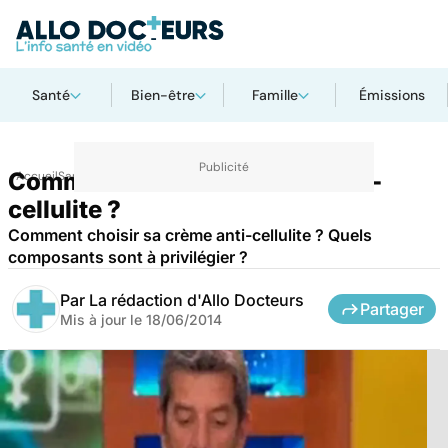
Santé
Bien-être
Famille
Émissions
Comment choisir sa crème anti-
Accueil
Santé
cellulite ?
Comment choisir sa crème anti-cellulite ? Quels
composants sont à privilégier ?
Par
La rédaction d'Allo Docteurs
Partager
Mis à jour le
18/06/2014