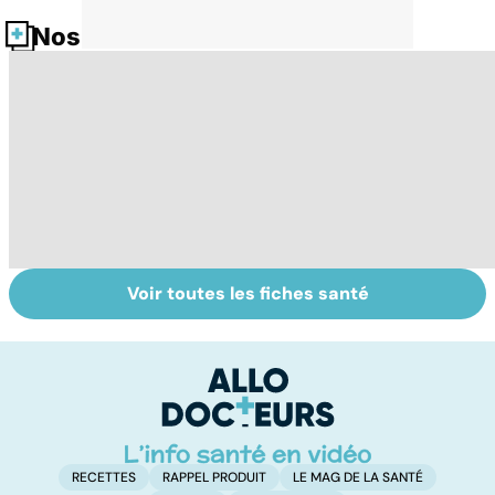
Nos fiches santé
Voir toutes les fiches santé
Tout savoir sur
Inflammation des
Su
les infections
amygdales : que
le
pulmonaires
faire en cas
l'
d'angine ?
RECETTES
RAPPEL PRODUIT
LE MAG DE LA SANTÉ