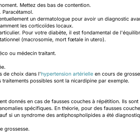
e moment. Mettez des bas de contention.
. Paracétamol.
entuellement un dermatologue pour avoir un diagnostic ava
otamment les corticoïdes locaux.
rticulier. Pour votre diabète, il est fondamental de l'équilib
tationnel (macrosomie, mort fœtale in utero).
co ou médecin traitant.
ée.
s de choix dans l'
hypertension artérielle
en cours de grossess
s traitements possibles sont la nicardipine par exemple.
ent donnés en cas de fausses couches à répétition. Ils sont
anomalies spécifiques. En théorie, pour des fausses couch
sauf si un syndrome des antiphospholipides a été diagnostiq
de grossesse.