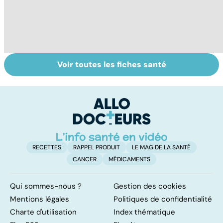
Voir toutes les fiches santé
Faire du sport à
Don de gamètes :
M
domicile, c'est
le pour et le
pr
facile !
contre d'une
av
levée de
l'anonymat
RECETTES
RAPPEL PRODUIT
LE MAG DE LA SANTÉ
CANCER
MÉDICAMENTS
Qui sommes-nous ?
Gestion des cookies
Mentions légales
Politiques de confidentialité
Charte d'utilisation
Index thématique