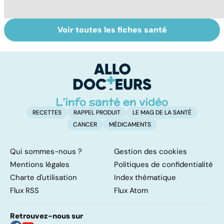
Voir toutes les fiches santé
Fin de vie : de la
Faire du sport à
D
loi Leonetti à
domicile, c'est
le
l'aide active à
facile !
c
mourir
l
l
RECETTES
RAPPEL PRODUIT
LE MAG DE LA SANTÉ
CANCER
MÉDICAMENTS
Qui sommes-nous ?
Gestion des cookies
Mentions légales
Politiques de confidentialité
Charte d'utilisation
Index thématique
Flux RSS
Flux Atom
Retrouvez-nous sur