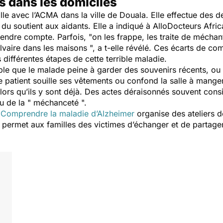
s dans les domiciles
aille avec l’ACMA dans la ville de Douala. Elle effectue des
 du soutient aux aidants. Elle a indiqué à
AlloDocteurs Afric
 rendre compte. Parfois, "
on les frappe, les traite de méchant
alvaire dans les maisons
", a t-elle révélé. Ces écarts de co
différentes étapes de cette terrible maladie.
le que le malade peine à garder des souvenirs récents, ou 
le patient souille ses vêtements ou confond la salle à manger 
lors qu’ils y sont déjà. Des actes déraisonnés souvent consi
u de la "
méchanceté
".
n
Comprendre la maladie d’Alzheimer
organise des ateliers d
e permet aux familles des victimes d’échanger et de partager