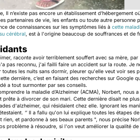
 Il n’existe pas encore un établissement d’hébergement où
es partenaires de vie, les enfants ou toute autre personne 
nce de connaissances sur les symptômes liés à
cette malad
ssu cérébral
, est à l'origine beaucoup de souffrances et de f
aidants
zheimer, raconte avoir terriblement souffert avec sa mère, p
 pas reconnu, j'ai failli faire un accident sur la route. Je
r toutes les nuits sans dormir, pleurer qu'elle veut voir ses 
 cette dernière, c’est en faisant des recherches sur Google q
'a aidé a tout surmonter par ses conseils.
omprendre la maladie d’Alzheimer (ACMA), Norbert, nous a
t prête à divorcer de son mari. Cette dernière disait ne plus
s d'alzheimer, qui résidaient chez elle. Ignorant les manife
testaient. ‘’
Il a fallu qu'on lui explique toutes les étapes 
est rien, et pardonne à ses beaux parents
", nous précise Nor
os problème à résoudre, si l'on veut améliorer la qualité de