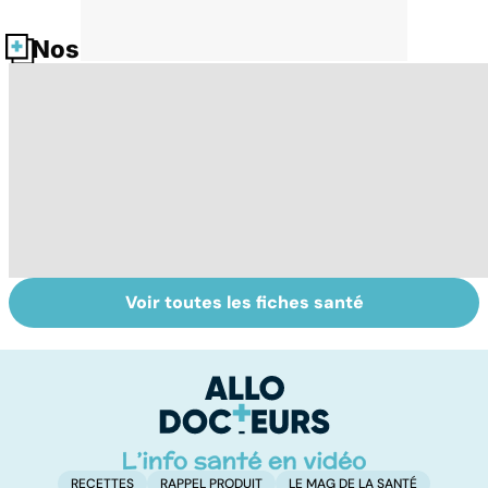
Nos fiches santé
Voir toutes les fiches santé
Tout savoir sur
Inflammation des
Su
les infections
amygdales : que
le
pulmonaires
faire en cas
l'
d'angine ?
RECETTES
RAPPEL PRODUIT
LE MAG DE LA SANTÉ