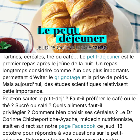
Tartines, céréales, thé ou café... Le
petit-déjeuner
est le
premier repas après le jeûne de la nuit. Un repas
longtemps considéré comme l'un des plus importants
permettant d'éviter le
grignotage
et la prise de poids.
Mais aujourd'hui, des études scientifiques relativisent
cette importance.
Peut-on sauter le p'tit-dej' ? Faut-il préférer le café ou le
thé ? Sucré ou salé ? Quels aliments faut-il
privilégier ? Comment bien choisir ses céréales ? Le Dr
Corinne Chicheportiche-Ayache, médecin nutritionniste,
était en direct sur notre
page Facebook
ce jeudi 18
octobre pour répondre à vos questions sur le petit-
déjeuner. Retrouvez toutes les réponses de notre