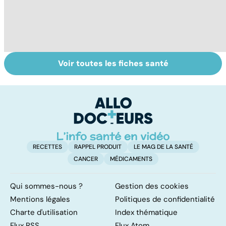
Voir toutes les fiches santé
Tout savoir sur le
Prurit,
N
vitiligo
démangeaisons :
le
au secours, j'ai la
m
peau qui gratte !
RECETTES
RAPPEL PRODUIT
LE MAG DE LA SANTÉ
CANCER
MÉDICAMENTS
Qui sommes-nous ?
Gestion des cookies
Mentions légales
Politiques de confidentialité
Charte d'utilisation
Index thématique
Flux RSS
Flux Atom