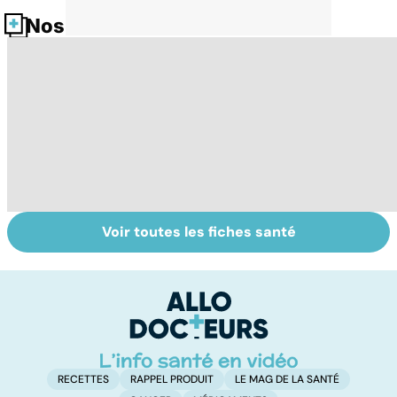
Nos fiches santé
Voir toutes les fiches santé
Tout savoir sur
Inflammation des
Su
les infections
amygdales : que
le
pulmonaires
faire en cas
l'
d'angine ?
RECETTES
RAPPEL PRODUIT
LE MAG DE LA SANTÉ