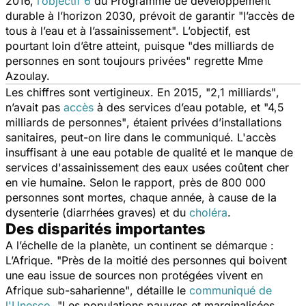
2016,
l’objectif 6
du Programme de développement
durable à l’horizon 2030, prévoit de garantir
"l’accès de
tous à l’eau et à l’assainissement".
L’objectif, est
pourtant loin d’être atteint, puisque
"des milliards de
personnes en sont toujours privées"
regrette Mme
Azoulay.
Les chiffres sont vertigineux. En 2015,
"2,1 milliards"
,
n’avait pas
accès
à des services d’eau potable, et
"4,5
milliards de personnes"
, étaient privées d’installations
sanitaires, peut-on lire dans le communiqué. L'accès
insuffisant à une eau potable de qualité et le manque de
services d'assainissement des eaux usées coûtent cher
en vie humaine. Selon le rapport, près de 800 000
personnes sont mortes, chaque année, à cause de la
dysenterie (diarrhées graves) et du
choléra
.
Des disparités importantes
A l’échelle de la planète, un continent se démarque :
L’Afrique. "
Près de la moitié des personnes qui boivent
une eau issue de sources non protégées vivent en
Afrique sub-saharienne"
, détaille le
communiqué de
l'Unesco
.
"Les populations pauvres et marginalisées