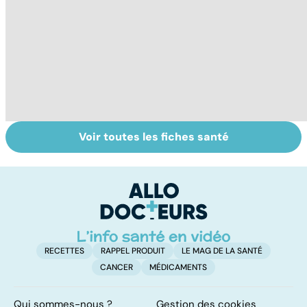
Voir toutes les fiches santé
Tout savoir sur
Inflammation des
Su
les infections
amygdales : que
le
pulmonaires
faire en cas
l'
d'angine ?
RECETTES
RAPPEL PRODUIT
LE MAG DE LA SANTÉ
CANCER
MÉDICAMENTS
Qui sommes-nous ?
Gestion des cookies