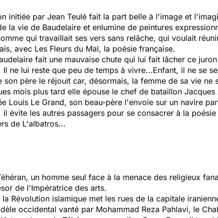
initiée par Jean Teulé fait la part belle à l'image et l'imagi
de la vie de Baudelaire et enlumine de peintures expression
 homme qui travaillait ses vers sans relâche, qui voulait ré
mais, avec
Les Fleurs du Mal
, la poésie française.
udelaire fait une mauvaise chute qui lui fait lâcher ce juron 
Il ne lui reste que peu de temps à vivre...Enfant, il ne se 
e son père le réjouit car, désormais, la femme de sa vie ne 
es mois plus tard elle épouse le chef de bataillon Jacques
ée Louis Le Grand, son beau-père l'envoie sur un navire par
il évite les autres passagers pour se consacrer à la poésie 
vers de
L'albatros
...
Téhéran, un homme seul face à la menace des religieux fana
sor de l'Impératrice des arts.
la Révolution islamique met les rues de la capitale iranienne
modèle occidental vanté par Mohammad Reza Pahlavi, le Cha