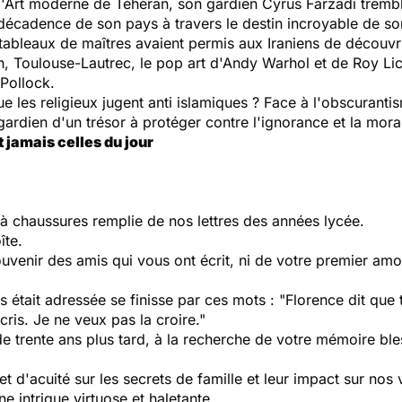
'Art moderne de Téhéran, son gardien Cyrus Farzadi tremble
a décadence de son pays à travers le destin incroyable de s
 tableaux de maîtres avaient permis aux Iraniens de découvr
, Toulouse-Lautrec, le pop art d'Andy Warhol et de Roy Lic
 Pollock.
 les religieux jugent anti islamiques ? Face à l'obscurant
gardien d'un trésor à protéger contre l'ignorance et la mora
t jamais celles du jour
e à chaussures remplie de nos lettres des années lycée.
îte.
venir des amis qui vous ont écrit, ni de votre premier amo
 était adressée se finisse par ces mots : "
Florence dit que 
 cris. Je ne veux pas la croire."
de trente ans plus tard, à la recherche de votre mémoire bl
 d'acuité sur les secrets de famille et leur impact sur nos 
e intrigue virtuose et haletante.