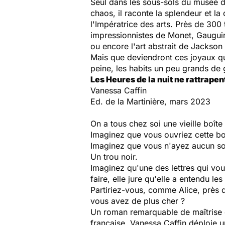
Seul dans les sous-sols du musée d
chaos, il raconte la splendeur et l
l'Impératrice des arts. Près de 300
impressionnistes de Monet, Gauguin
ou encore l'art abstrait de Jackson
Mais que deviendront ces joyaux que
peine, les habits un peu grands de 
Les Heures de la nuit ne rattrapen
Vanessa Caffin
Ed. de la Martinière, mars 2023
On a tous chez soi une vieille boît
Imaginez que vous ouvriez cette bo
Imaginez que vous n'ayez aucun sou
Un trou noir.
Imaginez qu'une des lettres qui vous
faire, elle jure qu'elle a entendu les
Partiriez-vous, comme Alice, près 
vous avez de plus cher ?
Un roman remarquable de maîtrise et
française, Vanessa Caffin déploie un