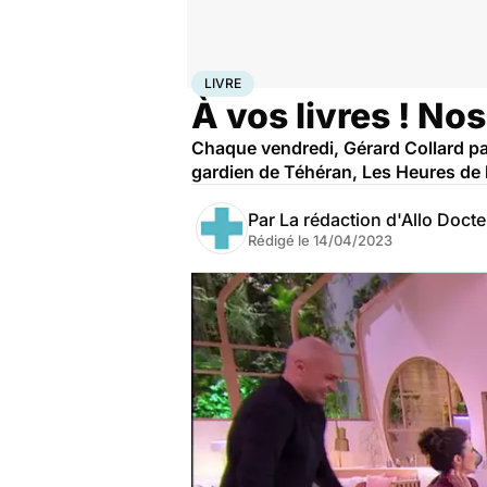
Accueil
Bien-être
Livre
LIVRE
À vos livres ! No
Chaque vendredi, Gérard Collard pa
gardien de Téhéran, Les Heures de la
Par
La rédaction d'Allo Doct
Rédigé le
14/04/2023