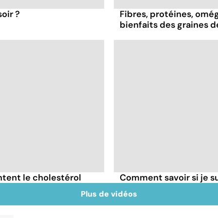
oir ?
Fibres, protéines, oméga
bienfaits des graines 
tent le cholestérol
Comment savoir si je 
Plus de vidéos