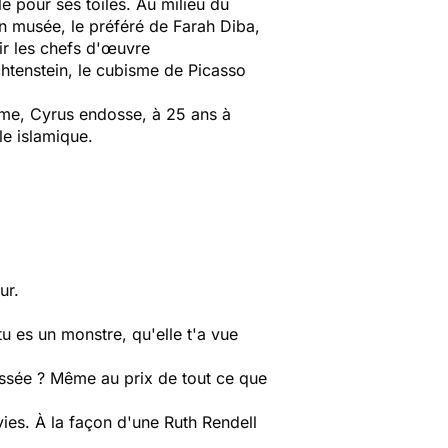
 pour ses toiles. Au milieu du
on musée, le préféré de Farah Diba,
ir les chefs d'œuvre
htenstein, le cubisme de Picasso
isme, Cyrus endosse, à 25 ans à
le islamique.
ur.
tu es un monstre, qu'elle t'a vue
essée ? Même au prix de tout ce que
vies. À la façon d'une Ruth Rendell