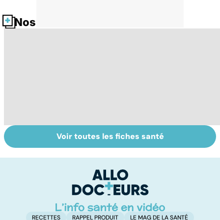
Nos fiches santé
Voir toutes les fiches santé
Dérèglement
Tout savoir sur
I
hormonal : et si
les infections
a
c'était les
pulmonaires
fa
surrénales ?
d'
RECETTES
RAPPEL PRODUIT
LE MAG DE LA SANTÉ