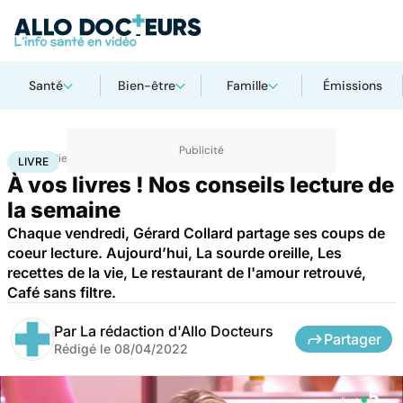
Santé
Bien-être
Famille
Émissions
Accueil
Bien-être
Livre
LIVRE
À vos livres ! Nos conseils lecture de
la semaine
Chaque vendredi, Gérard Collard partage ses coups de
coeur lecture. Aujourd’hui, La sourde oreille, Les
recettes de la vie, Le restaurant de l'amour retrouvé,
Café sans filtre.
Par
La rédaction d'Allo Docteurs
Partager
Rédigé le
08/04/2022