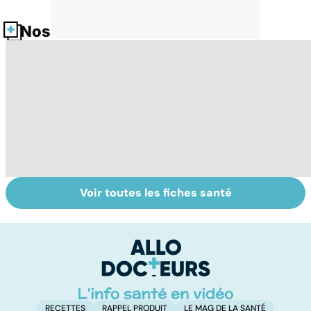
Nos fiches santé
Voir toutes les fiches santé
Dérèglement
Tout savoir sur
I
hormonal : et si
les infections
a
c'était les
pulmonaires
fa
surrénales ?
d'
RECETTES
RAPPEL PRODUIT
LE MAG DE LA SANTÉ