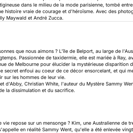
rtigineuse dans le milieu de la mode parisienne, tombé entre
Une histoire vraie de courage et d'héroïsme. Avec des phot
lly Maywald et André Zucca.
sonnes que nous aimons ?
L'île de Belport, au large de l'Aus
gtemps. Passionnée de taxidermie, elle est mariée à Ray, avec 
venue de Melbourne
pour élucider la mystérieuse disparition 
ible secret enfoui au coeur de ce décor ensorcelant, et qui 
ir sur les hommes de leur vie.
 et d'Abby, Christian White, l'auteur du
Mystère Sammy Wen
de la dissimulation et du sacrifice.
e vie repose sur un mensonge ? Kim, une Australienne de tr
 s'appelle en réalité Sammy Went, qu'elle a été enlevée ving