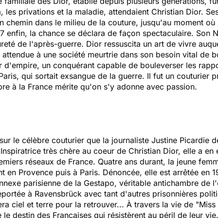
e familiale des Dior, établie depuis plusieurs générations, 
les privations et la maladie, attendaient Christian Dior. Se
r un chemin dans le milieu de la couture, jusqu'au moment o
47 enfin, la chance se déclara de façon spectaculaire. Son 
reté de l'après-guerre. Dior ressuscita un art de vivre auquel
t attendue à une société meurtrie dans son besoin vital de 
ur d'empire, un conquérant capable de bouleverser les rappo
aris, qui sortait exsangue de la guerre. Il fut un couturier 
pre à la France mérite qu'on s'y adonne avec passion.
sur le célèbre couturier que la journaliste Justine Picardie
nspiratrice très chère au coeur de Christian Dior, elle a en e
remiers réseaux de France. Quatre ans durant, la jeune femm
nt en Provence puis à Paris. Dénoncée, elle est arrêtée en 1
nexe parisienne de la Gestapo, véritable antichambre de l'
éportée à Ravensbrück avec tant d'autres prisonnières poli
a ciel et terre pour la retrouver... À travers la vie de "Miss
 le destin des Françaises qui résistèrent au péril de leur vie