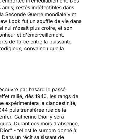
fut emportée irrémédiablement. Des
s amis, restés indéfectibles dans
ù la Seconde Guerre mondiale vint
New Look fut un souffle de vie dans
 nul n'osait plus croire, et son
bonheur et d'émerveillement.
rts de force entre la puissante
prodigieux, convaincu que la
 découvre par hasard le passé
ffet rallié, dès 1940, les rangs de
e expérimentera la clandestinité,
944 puis transférée rue de la
enfer. Catherine Dior y sera
tiques. Durant ces mois d'absence,
 Dior" - tel est le surnom donné à
. Dans un récit saisissant de