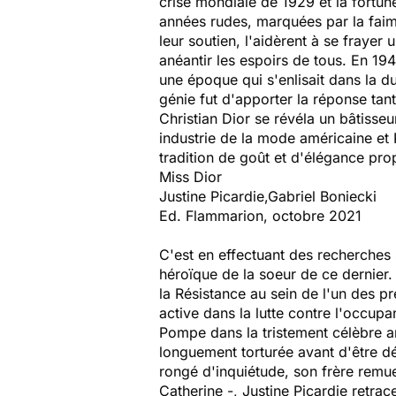
crise mondiale de 1929 et la fortun
années rudes, marquées par la faim, 
leur soutien, l'aidèrent à se fraye
anéantir les espoirs de tous. En 19
une époque qui s'enlisait dans la du
génie fut d'apporter la réponse tan
Christian Dior se révéla un bâtisse
industrie de la mode américaine et P
tradition de goût et d'élégance pro
Miss Dior
Justine Picardie,Gabriel Boniecki
Ed. Flammarion, octobre 2021
C'est en effectuant des recherches 
héroïque de la soeur de ce dernier. I
la Résistance au sein de l'un des p
active dans la lutte contre l'occupa
Pompe dans la tristement célèbre an
longuement torturée avant d'être d
rongé d'inquiétude, son frère remuer
Catherine -, Justine Picardie retrace