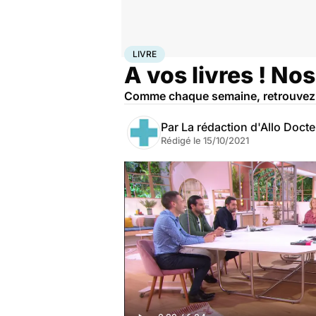
Accueil
Bien-être
Livre
LIVRE
A vos livres ! No
Comme chaque semaine, retrouvez 
Par
La rédaction d'Allo Doct
Rédigé le
15/10/2021