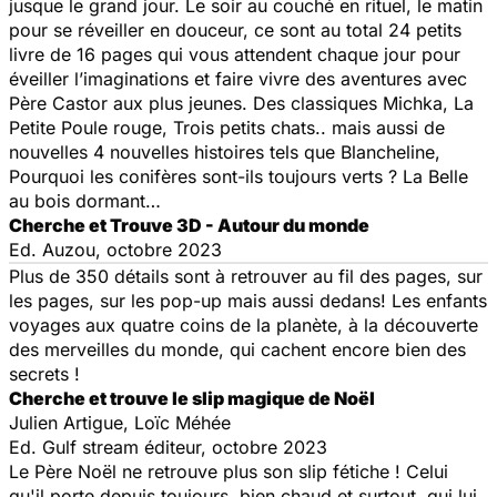
jusque le grand jour. Le soir au couché en rituel, le matin
pour se réveiller en douceur, ce sont au total
24 petits
livre de 16 pages
qui vous attendent chaque jour pour
éveiller l’imaginations et faire
vivre des aventures avec
Père Castor
aux plus jeunes. Des classiques Michka, La
Petite Poule rouge, Trois petits chats.. mais aussi de
nouvelles 4 nouvelles histoires tels que Blancheline,
Pourquoi les conifères sont-ils toujours verts ? La Belle
au bois dormant…
Cherche et Trouve 3D - Autour du monde
Ed. Auzou, octobre 2023
Plus de 350 détails sont à retrouver au fil des pages, sur
les pages, sur les pop-up mais aussi dedans! Les enfants
voyages aux quatre coins de la planète, à la découverte
des merveilles du monde, qui cachent encore bien des
secrets !
Cherche et trouve le slip magique de Noël
Julien Artigue, Loïc Méhée
Ed. Gulf stream éditeur, octobre 2023
Le Père Noël ne retrouve plus son slip fétiche ! Celui
qu'il porte depuis toujours, bien chaud et surtout, qui lui