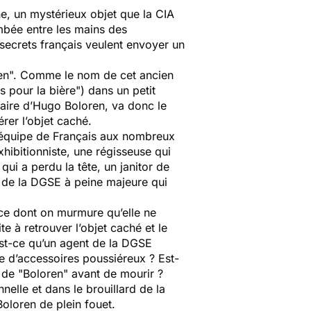
ne, un mystérieux objet que la CIA
mbée entre les mains des
secrets français veulent envoyer un
ren". Comme le nom de cet ancien
 pour la bière") dans un petit
aire d’Hugo Boloren, va donc le
érer l’objet caché.
 équipe de Français aux nombreux
xhibitionniste, une régisseuse qui
qui a perdu la tête, un janitor de
t de la DGSE à peine majeure qui
ce dont on murmure qu’elle ne
te à retrouver l’objet caché et le
’est-ce qu’un agent de la DGSE
ne d’accessoires poussiéreux ? Est-
 de "Boloren" avant de mourir ?
elle et dans le brouillard de la
Boloren de plein fouet.