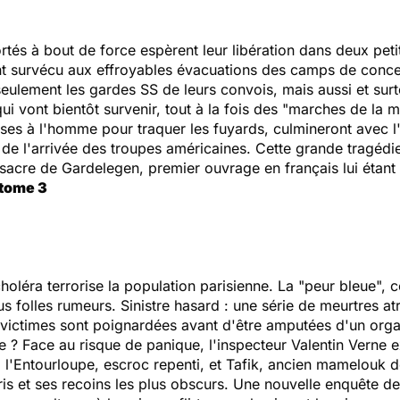
rtés à bout de force espèrent leur libération dans deux peti
 ont survécu aux effroyables évacuations des camps de conce
seulement les gardes SS de leurs convois, mais aussi et surt
i vont bientôt survenir, tout à la fois des "marches de la
asses à l'homme pour traquer les fuyards, culmineront avec l'
de l'arrivée des troupes américaines. Cette grande tragédie 
sacre de Gardelegen
, premier ouvrage en français lui étan
 tome 3
oléra terrorise la population parisienne. La "peur bleue",
lus folles rumeurs. Sinistre hasard : une série de meurtre
 victimes sont poignardées avant d'être amputées d'un organ
 ? Face au risque de panique, l'inspecteur Valentin Verne e
 l'Entourloupe, escroc repenti, et Tafik, ancien mamelouk 
ris et ses recoins les plus obscurs. Une nouvelle enquête de 