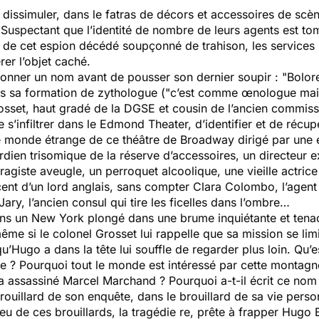
e dissimuler, dans le fatras de décors et accessoires de scè
uspectant que l’identité de nombre de leurs agents est to
de cet espion décédé soupçonné de trahison, les services 
rer l’objet caché.
fonner un nom avant de pousser son dernier soupir : "Bolo
ans sa formation de zythologue ("c’est comme œnologue mais
osset, haut gradé de la DGSE et cousin de l’ancien commiss
s’infiltrer dans le Edmond Theater, d’identifier et de récup
le monde étrange de ce théâtre de Broadway dirigé par une
ardien trisomique de la réserve d’accessoires, un directeur e
giste aveugle, un perroquet alcoolique, une vieille actrice 
cent d’un lord anglais, sans compter Clara Colombo, l’agen
Jary, l’ancien consul qui tire les ficelles dans l’ombre…
dans un New York plongé dans une brume inquiétante et tena
même si le colonel Grosset lui rappelle que sa mission se limi
 qu’Hugo a dans la tête lui souffle de regarder plus loin. Qu
tre ? Pourquoi tout le monde est intéressé par cette montag
 a assassiné Marcel Marchand ? Pourquoi a-t-il écrit ce nom
ouillard de son enquête, dans le brouillard de sa vie personn
eu de ces brouillards, la tragédie re, prête à frapper Hugo 