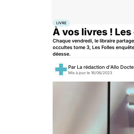
Accueil
Bien-être
Livre
LIVRE
À vos livres ! Les
Chaque vendredi, le libraire partag
occultes tome 3, Les Folles enquêtes
déesse.
Par
La rédaction d'Allo Doct
Mis à jour le
16/06/2023