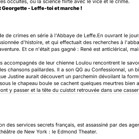
s occultes, où la science flirte avec le vice et le crime.
 Georgette - Leffe-toi et marche !
de de crimes en série à l'Abbaye de Leffe.En ouvrant le jou
sionnée d'histoire, et qui effectuait des recherches à l'abbay
aventure. Et ce n'était pas gagné : René est anticlérical, ma
es accompagnés de leur chienne Loulou rencontrent le savo
es chansons paillardes. Il a son QG au Confessionnal, un bi
ue Justine aurait découvert un parchemin dévoilant la formu
ue sous le chapeau boule se cachent quelques meurtres bien 
vont y passer et la tête du cuistot retrouvée dans une casser
n des services secrets français, est assassiné par des age
 théâtre de New York : le Edmond Theater.