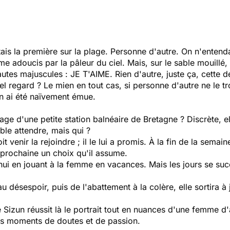
étais la première sur la plage. Personne d'autre. On n'entenda
doucis par la pâleur du ciel. Mais, sur le sable mouillé, du
autes majuscules : JE T'AIME. Rien d'autre, juste ça, cette d
el regard ? Le mien en tout cas, si personne d'autre ne le 
en ai été naïvement émue.
lage d'une petite station balnéaire de Bretagne ? Discrète, 
ble attendre, mais qui ?
 venir la rejoindre ; il le lui a promis. À la fin de la semaine,
 prochaine un choix qu'il assume.
nnui en jouant à la femme en vacances. Mais les jours se suc
au désespoir, puis de l'abattement à la colère, elle sortira
e Sizun réussit là le portrait tout en nuances d'une femme d'a
eurs moments de doutes et de passion.