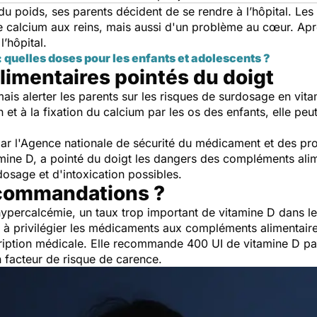
 poids, ses parents décident de se rendre à l’hôpital. Les
e calcium aux reins, mais aussi d'un problème au cœur. Ap
l’hôpital.
: quelles doses pour les enfants et adolescents ?
imentaires pointés du doigt
ais alerter les parents sur les risques de surdosage en vitam
 et à la fixation du calcium par les os des enfants, elle p
ar l'Agence nationale de sécurité du médicament et des pr
amine D, a pointé du doigt les dangers des compléments alime
dosage et d'intoxication possibles.
ecommandations ?
ypercalcémie, un taux trop important de vitamine D dans l
nts à privilégier les médicaments aux compléments alimentair
ription médicale. Elle recommande 400 UI de vitamine D par
 facteur de risque de carence.