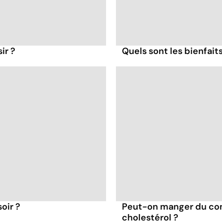
ir ?
Quels sont les bienfait
oir ?
Peut-on manger du co
cholestérol ?