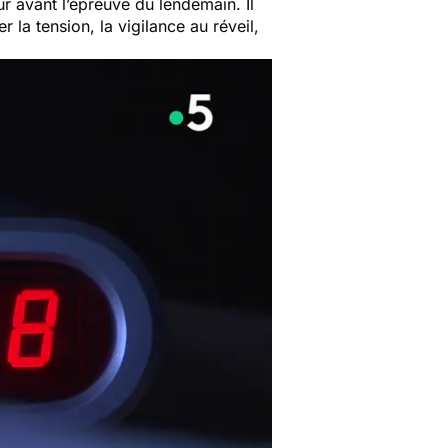
r avant l’épreuve du lendemain. Il
la tension, la vigilance au réveil,