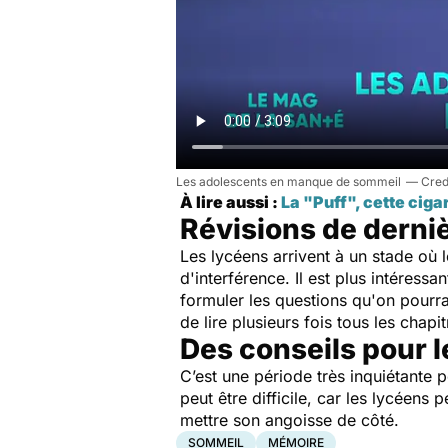
Les adolescents en manque de sommeil
À lire aussi :
La "Puff", cette ciga
Révisions de derniè
Les lycéens arrivent à un stade où
d'interférence. Il est plus intéres
formuler les questions qu'on pourr
de lire plusieurs fois tous les chap
Des conseils pour l
C’est une période très inquiétante 
peut être difficile, car les lycéens 
mettre son angoisse de côté.
SOMMEIL
MÉMOIRE