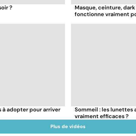
oir ?
Masque, ceinture, dark 
fonctionne vraiment p
s à adopter pour arriver
Sommeil : les lunettes 
vraiment efficaces ?
Plus de vidéos