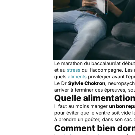
Le marathon du baccalauréat début
et au
stress
qui l’accompagne. Les m
quels
aliments
privilégier avant l’é
Le Dr
Sylvie Chokron
, neuropsych
arriver à terminer ces épreuves, so
Quelle alimentation 
Il faut au moins manger
un bon rep
pour éviter que le ventre soit vide 
à prendre un goûter, dans son sac
Comment bien dorm