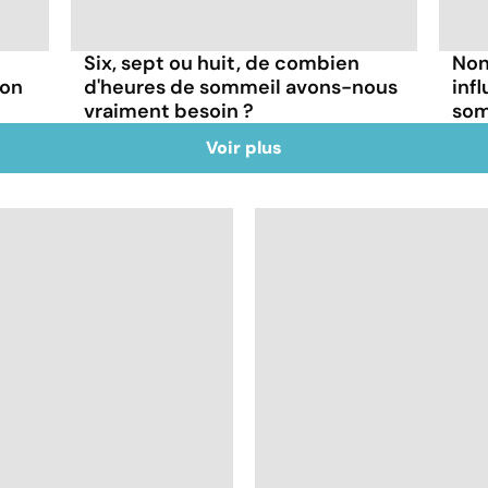
Six, sept ou huit, de combien
Non
son
d'heures de sommeil avons-nous
inf
vraiment besoin ?
som
Voir plus