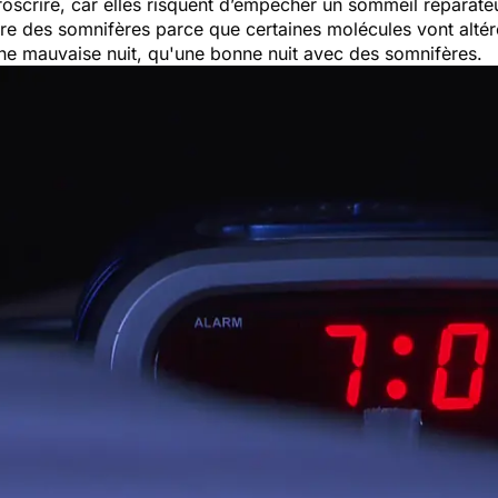
oscrire, car elles risquent d’empêcher un sommeil réparateu
e des somnifères parce que certaines molécules vont altérer 
une mauvaise nuit, qu'une bonne nuit avec des somnifères.