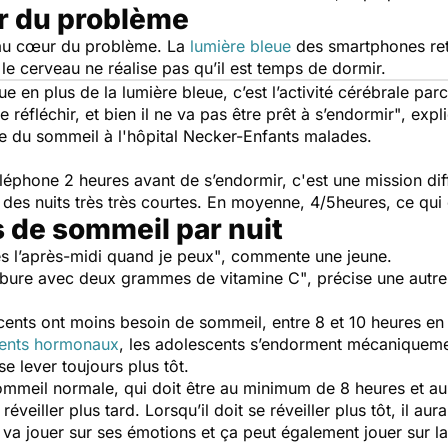
r du problème
 au cœur du problème. La
lumière bleue
des smartphones ret
le cerveau ne réalise pas qu’il est temps de dormir.
ue en plus de la lumière bleue, c’est l’activité cérébrale pa
 de réfléchir, et bien il ne va pas être prêt à s’endormir"
, expl
e du sommeil à l'hôpital Necker-Enfants malades.
téléphone 2 heures avant de s’endormir, c'est une mission dif
des nuits très très courtes. En moyenne, 4/5heures, ce qui
s de sommeil par nuit
s l’après-midi quand je peux"
, commente une jeune.
carbure avec deux grammes de vitamine C"
, précise une autre
cents ont moins besoin de sommeil, entre 8 et 10 heures en
ents hormonaux
, les adolescents s’endorment mécaniquemen
se lever toujours plus tôt.
ommeil normale, qui doit être au minimum de 8 heures et au
éveiller plus tard. Lorsqu’il doit se réveiller plus tôt, il a
va jouer sur ses émotions et ça peut également jouer sur la t