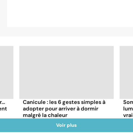
..
Canicule : les 6 gestes simples à
Som
ent
adopter pour arriver à dormir
lum
malgré la chaleur
vra
Voir plus