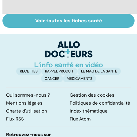
Voir toutes les fiches santé
Alimentation :
Les féculents, un
C
mangeons-nous
carburant
l'
trop de
indispensable
d
protéines ?
pour l'organisme
RECETTES
RAPPEL PRODUIT
LE MAG DE LA SANTÉ
CANCER
MÉDICAMENTS
Qui sommes-nous ?
Gestion des cookies
Mentions légales
Politiques de confidentialité
Charte d'utilisation
Index thématique
Flux RSS
Flux Atom
Retrouvez-nous sur