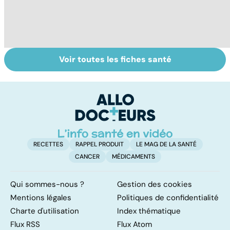
Voir toutes les fiches santé
Sexualité,
Le sperme : son
L'
infertilité et
odeur, sa couleur,
m
PMA, des liens
sa composition...
h
étroits
RECETTES
RAPPEL PRODUIT
LE MAG DE LA SANTÉ
CANCER
MÉDICAMENTS
Qui sommes-nous ?
Gestion des cookies
Mentions légales
Politiques de confidentialité
Charte d'utilisation
Index thématique
Flux RSS
Flux Atom