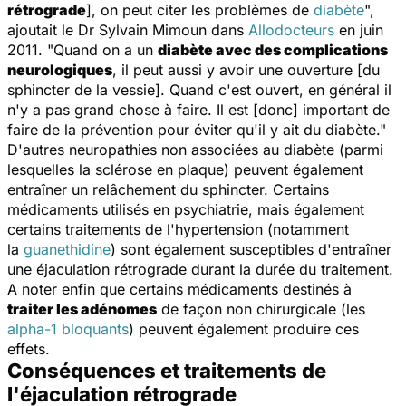
rétrograde
], on peut citer les problèmes de
diabète
",
ajoutait le Dr Sylvain Mimoun dans
Allodocteurs
en juin
2011. "Quand on a un
diabète avec des complications
neurologiques
, il peut aussi y avoir une ouverture [du
sphincter de la vessie]. Quand c'est ouvert, en général il
n'y a pas grand chose à faire. Il est [donc] important de
faire de la prévention pour éviter qu'il y ait du diabète."
D'autres neuropathies non associées au diabète (parmi
lesquelles la sclérose en plaque) peuvent également
entraîner un relâchement du sphincter. Certains
médicaments utilisés en psychiatrie, mais également
certains traitements de l'hypertension (notamment
la
guanethidine
) sont également susceptibles d'entraîner
une éjaculation rétrograde durant la durée du traitement.
A noter enfin que certains médicaments destinés à
traiter les adénomes
de façon non chirurgicale (les
alpha-1 bloquants
) peuvent également produire ces
effets.
Conséquences et traitements de
l'éjaculation rétrograde