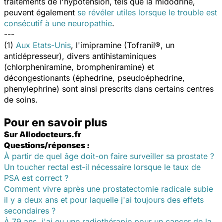
traitements de l'hypotension, tels que la midodrine,
peuvent également
se révéler utiles lorsque le trouble est
consécutif à une neuropathie
.
---
(1)
Aux Etats-Unis
, l'imipramine (Tofranil®, un
antidépresseur), divers antihistaminiques
(chlorpheniramine, brompheniramine) et
décongestionants (éphedrine, pseudoéphedrine,
phenylephrine) sont ainsi prescrits dans certains centres
de soins.
Pour en savoir plus
Sur Allodocteurs.fr
Questions/réponses :
À partir de quel âge doit-on faire surveiller sa prostate ?
Un toucher rectal est-il nécessaire lorsque le taux de
PSA est correct ?
Comment vivre après une prostatectomie radicale subie
il y a deux ans et pour laquelle j'ai toujours des effets
secondaires ?
À 79 ans, j'ai eu une radiothérapie pour un cancer de la