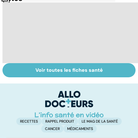
Voir toutes les fiches santé
Femmes :
Bien vivre la
Gy
comment
ménopause
po
jouissez-vous ?
RECETTES
RAPPEL PRODUIT
LE MAG DE LA SANTÉ
CANCER
MÉDICAMENTS