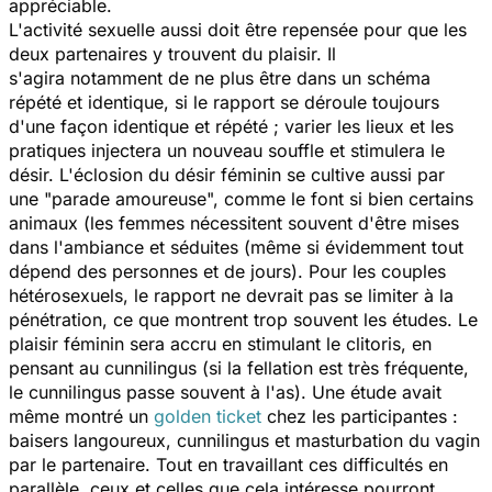
appréciable.
L'activité sexuelle aussi doit être repensée pour que les
deux partenaires y trouvent du plaisir. Il
s'agira notamment de ne plus être dans un schéma
répété et identique, si le rapport se déroule toujours
d'une façon identique et répété ; varier les lieux et les
pratiques injectera un nouveau souffle et stimulera le
désir. L'éclosion du désir féminin se cultive aussi par
une "parade amoureuse", comme le font si bien certains
animaux (les femmes nécessitent souvent d'être mises
dans l'ambiance et séduites (même si évidemment tout
dépend des personnes et de jours). Pour les couples
hétérosexuels, le rapport ne devrait pas se limiter à la
pénétration, ce que montrent trop souvent les études. Le
plaisir féminin sera accru en stimulant le clitoris, en
pensant au cunnilingus (si la fellation est très fréquente,
le cunnilingus passe souvent à l'as). Une étude avait
même montré un
golden ticket
chez les participantes :
baisers langoureux, cunnilingus et masturbation du vagin
par le partenaire. Tout en travaillant ces difficultés en
parallèle, ceux et celles que cela intéresse pourront