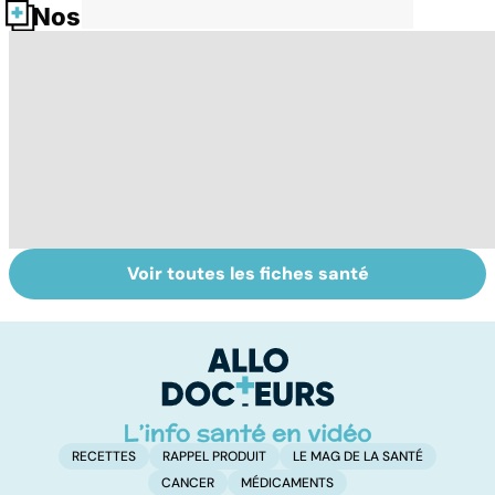
Nos fiches santé
Voir toutes les fiches santé
Sexualité,
Le sperme : son
S
infertilité et
odeur, sa couleur,
re
PMA, des liens
sa composition...
li
étroits
RECETTES
RAPPEL PRODUIT
LE MAG DE LA SANTÉ
CANCER
MÉDICAMENTS