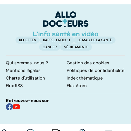
bouleversement
mais... sans
u
après la
médicaments !
vi
naissance
RECETTES
RAPPEL PRODUIT
LE MAG DE LA SANTÉ
CANCER
MÉDICAMENTS
Qui sommes-nous ?
Gestion des cookies
Mentions légales
Politiques de confidentialité
Charte d'utilisation
Index thématique
Flux RSS
Flux Atom
Retrouvez-nous sur