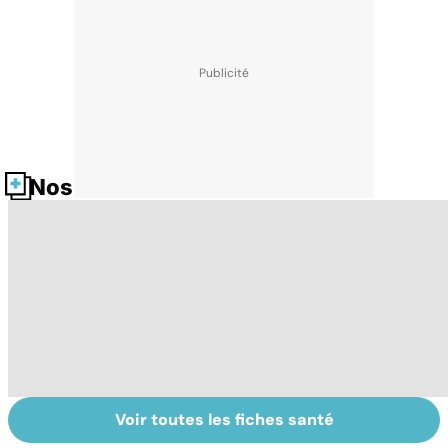
Nos fiches santé
Voir toutes les fiches santé
Post-partum : un
Bien dormir,
L