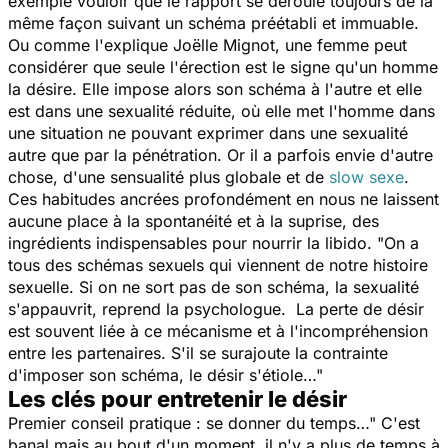
exemple vouloir que le rapport se déroule toujours de la
même façon suivant un schéma préétabli et immuable.
Ou comme l'explique Joëlle Mignot, une femme peut
considérer que seule l'érection est le signe qu'un homme
la désire. Elle impose alors son schéma à l'autre et elle
est dans une sexualité réduite, où elle met l'homme dans
une situation ne pouvant exprimer dans une sexualité
autre que par la pénétration. Or il a parfois envie d'autre
chose, d'une sensualité plus globale et de
slow sexe
.
Ces habitudes ancrées profondément en nous ne laissent
aucune place à la spontanéité et à la suprise, des
ingrédients indispensables pour nourrir la libido. "On a
tous des schémas sexuels qui viennent de notre histoire
sexuelle. Si on ne sort pas de son schéma, la sexualité
s'appauvrit, reprend la psychologue. La perte de désir
est souvent liée à ce mécanisme et à l'incompréhension
entre les partenaires. S'il se surajoute la contrainte
d'imposer son schéma, le désir s'étiole…"
Les clés pour entretenir le désir
Premier conseil pratique : se donner du temps…" C'est
banal mais au bout d'un moment, il n'y a plus de temps à