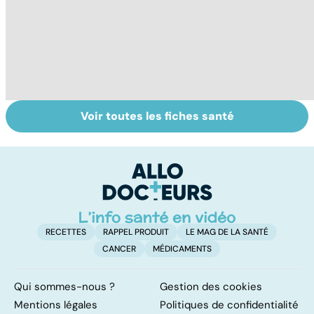
Voir toutes les fiches santé
Sexe : comment
Tout savoir sur
I
retrouver sa
les infections
a
libido ?
pulmonaires
fa
d'
RECETTES
RAPPEL PRODUIT
LE MAG DE LA SANTÉ
CANCER
MÉDICAMENTS
Qui sommes-nous ?
Gestion des cookies
Mentions légales
Politiques de confidentialité