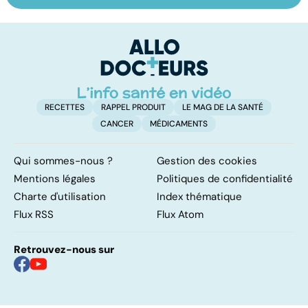
infertilité et
odeur, sa couleur,
re
PMA, des liens
sa composition...
li
étroits
RECETTES
RAPPEL PRODUIT
LE MAG DE LA SANTÉ
CANCER
MÉDICAMENTS
Qui sommes-nous ?
Gestion des cookies
Mentions légales
Politiques de confidentialité
Charte d'utilisation
Index thématique
Flux RSS
Flux Atom
Retrouvez-nous sur