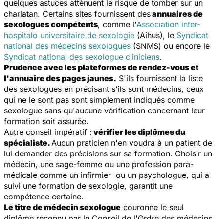
quelques astuces atténuent le risque de tomber sur un
charlatan. Certains sites fournissent des
annuaires de
sexologues compétents
, comme l'
Association inter-
hospitalo universitaire de sexologie
(Aihus), le
Syndicat
national des médecins sexologues
(SNMS) ou encore le
Syndicat national des sexologue cliniciens
.
Prudence avec les plateformes de rendez-vous et
l'annuaire des pages jaunes.
S'ils fournissent la liste
des sexologues en précisant s'ils sont médecins, ceux
qui ne le sont pas sont simplement indiqués comme
sexologue sans qu'aucune vérification concernant leur
formation soit assurée.
Autre conseil impératif :
vérifier les diplômes du
spécialiste.
Aucun praticien n'en voudra à un patient de
lui demander des précisions sur sa formation. Choisir un
médecin, une sage-femme ou une profession para-
médicale comme un infirmier ou un psychologue, qui a
suivi une formation de sexologie, garantit une
compétence certaine.
Le titre de médecin sexologue
couronne le seul
diplôme reconnu par le Conseil de l'Ordre des médecins