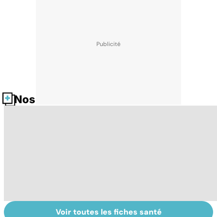
Nos fiches santé
Voir toutes les fiches santé
Sexualité,
Le sperme : son
S