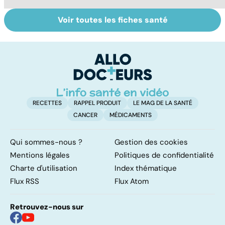
Voir toutes les fiches santé
Le TDAH, un
Violences
A
trouble de
sexuelles :
va
l'attention avec
comment s'en
cé
ou sans
remettre ?
é
hyperactivité
t
RECETTES
RAPPEL PRODUIT
LE MAG DE LA SANTÉ
CANCER
MÉDICAMENTS
Qui sommes-nous ?
Gestion des cookies
Mentions légales
Politiques de confidentialité
Charte d'utilisation
Index thématique
Flux RSS
Flux Atom
Retrouvez-nous sur