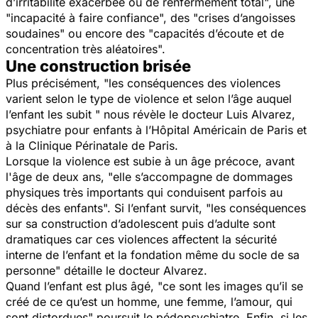
d’irritabilité exacerbée ou de renfermement total
", une
"
incapacité à faire confiance
", des "
crises d’angoisses
soudaines
" ou encore des "c
apacités d’écoute et de
concentration très aléatoires
".
Une construction brisée
Plus précisément, "
les conséquences des violences
varient selon le type de violence et selon l’âge auquel
l’enfant les subit
" nous révèle le docteur Luis Alvarez,
psychiatre pour enfants à l’Hôpital Américain de Paris et
à la Clinique Périnatale de Paris.
Lorsque la violence est subie à un âge précoce, avant
l'âge de deux ans, "
elle s’accompagne de dommages
physiques très importants qui conduisent parfois au
décès des enfants
". Si l’enfant survit, "
les conséquences
sur sa construction d’adolescent puis d’adulte sont
dramatiques car ces violences affectent la sécurité
interne de l’enfant et la fondation même du socle de sa
personne"
détaille le docteur Alvarez.
Quand l’enfant est plus âgé, "
ce sont les images qu’il se
créé de ce qu’est un homme, une femme, l’amour, qui
sont distordues
" poursuit le pédopsychiatre. Enfin, si les