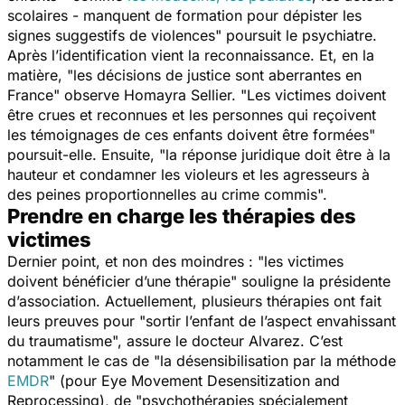
scolaires - manquent de formation pour dépister les
signes suggestifs de violences
" poursuit le psychiatre.
Après l’identification vient la reconnaissance. Et, en la
matière, "
les décisions de justice sont aberrantes en
France
" observe Homayra Sellier. "
Les victimes doivent
être crues et reconnues et les personnes qui reçoivent
les témoignages de ces enfants doivent être formées
"
poursuit-elle. Ensuite, "
la réponse juridique doit être à la
hauteur et condamner les violeurs et les agresseurs à
des peines proportionnelles au crime commis
".
Prendre en charge les thérapies des
victimes
Dernier point, et non des moindres : "
les victimes
doivent bénéficier d’une thérapie
" souligne la présidente
d’association. Actuellement, plusieurs thérapies ont fait
leurs preuves pour "
sortir l’enfant de l’aspect envahissant
du traumatisme
", assure le docteur Alvarez. C’est
notamment le cas de "
la désensibilisation par la méthode
EMDR
" (pour Eye Movement Desensitization and
Reprocessing), de "
psychothérapies spécialement