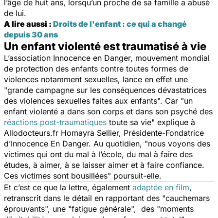
l’âge de huit ans, lorsqu’un proche de sa famille a abusé
de lui.
A lire aussi :
Droits de l'enfant : ce qui a changé
depuis 30 ans
Un enfant violenté est traumatisé à vie
L’association Innocence en Danger, mouvement mondial
de protection des enfants contre toutes formes de
violences notamment sexuelles, lance en effet une
"
grande campagne sur les conséquences dévastatrices
des violences sexuelles faites aux enfants
". Car "
un
enfant violenté a dans son corps et dans son psyché des
réactions post-traumatiques
toute sa vie
" explique à
Allodocteurs.fr Homayra Sellier, Présidente-Fondatrice
d’Innocence En Danger. Au quotidien, "n
ous voyons des
victimes qui ont du mal à l’école, du mal à faire des
études, à aimer, à se laisser aimer et à faire confiance.
Ces victimes sont bousillées
" poursuit-elle.
Et c’est ce que la lettre, également
adaptée en film
,
retranscrit dans le détail en rapportant des "
cauchemars
éprouvants
", une "
fatigue générale
", des "
moments