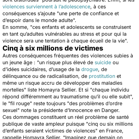
violences surviennent à l’adolescence
, à ces
conséquences s’ajoute "
une perte de confiance et
d’espoir dans le monde adulte
".
En somme, "
ces enfants et adolescents se construisent
en tant qu’adultes vulnérables au stress et pour qui la
violence sera une tentation à chaque écueil de la vie
".
Cinq à six millions de victimes
Autres conséquences fréquentes des violences subies à
un jeune âge : "
un risque plus élevé de
suicide
ou
d’idées suicidaires, d’usage de la
drogue
, de
délinquance ou de radicalisation, de
prostitution
et
même un risque accru de développer des maladies
mortelles
" liste Homayra Sellier. Et si "
chaque individu
répond différemment au traumatisme qu’il ou elle subit
",
le "
fil rouge
" reste toujours "
des problèmes d’ordre
sexuel
" note la présidente d’Innocence en Danger.
Ces dommages constituent un réel problème de santé
publique de vaste ampleur puisque "
cinq ou six millions
d’enfants seraient victimes de violences"
en France,
rappelle Homayra Sellier. "
Imaginez que demain on