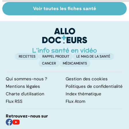
Voir toutes les fiches santé
Tout savoir sur
Inflammation des
Su
les infections
amygdales : que
le
pulmonaires
faire en cas
l'
d'angine ?
RECETTES
RAPPEL PRODUIT
LE MAG DE LA SANTÉ
CANCER
MÉDICAMENTS
Qui sommes-nous ?
Gestion des cookies
Mentions légales
Politiques de confidentialité
Charte d'utilisation
Index thématique
Flux RSS
Flux Atom
Retrouvez-nous sur