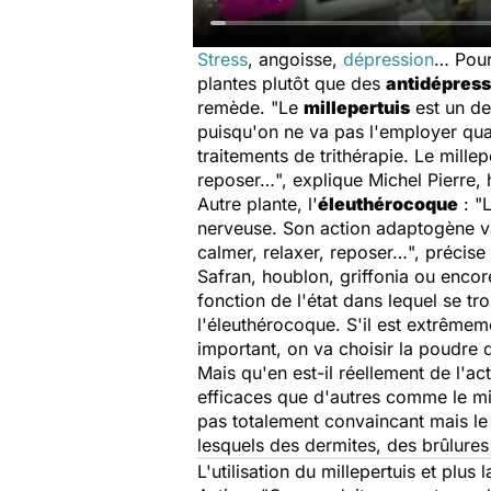
Stress
, angoisse,
dépression
… Pour 
plantes plutôt que des
antidépres
remède. "
Le
millepertuis
est un de
puisqu'on ne va pas l'employer qua
traitements de trithérapie. Le millep
reposer…
", explique Michel Pierre, 
Autre plante, l'
éleuthérocoque
: "
L
nerveuse. Son action adaptogène va
calmer, relaxer, reposer…
", précise
Safran, houblon, griffonia ou encor
fonction de l'état dans lequel se tr
l'éleuthérocoque. S'il est extrêmemen
important, on va choisir la poudre d
Mais qu'en est-il réellement de l'ac
efficaces que d'autres comme le mil
pas totalement convaincant mais le 
lesquels des dermites, des brûlur
L'utilisation du millepertuis et plu