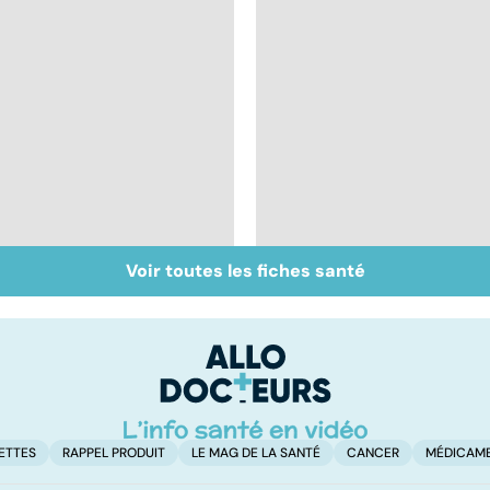
Voir toutes les fiches santé
Retrouver du tonus
Remèdes naturels :
grâce aux plantes
les trucs de grand-
mères
ETTES
RAPPEL PRODUIT
LE MAG DE LA SANTÉ
CANCER
MÉDICAM