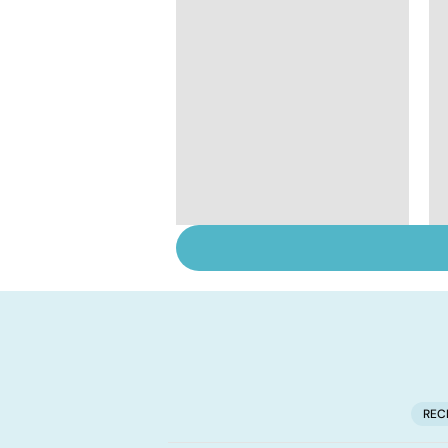
Post-partum : un
bouleversement
après la naissance
REC