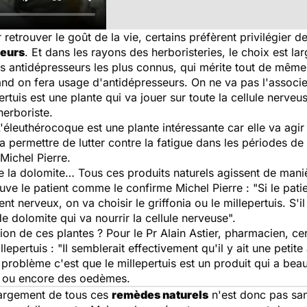
retrouver le goût de la vie, certains préfèrent privilégier d
seurs
. Et dans les rayons des herboristeries, le choix est 
s antidépresseurs les plus connus, qui mérite tout de même d
nd on fera usage d'antidépresseurs. On ne va pas l'associ
ertuis est une plante qui va jouer sur toute la cellule nerveu
herboriste.
'éleuthérocoque est une plante intéressante car elle va agir
 permettre de lutter contre la fatigue dans les périodes 
 Michel Pierre.
e la dolomite… Tous ces produits naturels agissent de maniè
ouve le patient comme le confirme Michel Pierre : "
Si le pati
t nerveux, on va choisir le griffonia ou le millepertuis. S'il
e dolomite qui va nourrir la cellule nerveuse
".
tion de ces plantes ? Pour le Pr Alain Astier, pharmacien, ce
lepertuis : "
Il semblerait effectivement qu'il y ait une petite
problème c'est que le millepertuis est un produit qui a bea
es ou encore des oedèmes.
s largement de tous ces
remèdes naturels
n'est donc pas san