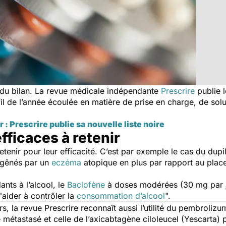
e du bilan. La revue médicale indépendante
Prescrire
publie 
l de l’année écoulée en matière de prise en charge, de solu
: Prescrire publie sa nouvelle liste noire
ficaces à retenir
etenir pour leur efficacité. C’est par exemple le cas du dup
 gênés par un
eczéma
atopique en plus par rapport au plac
nts à l’alcool, le
Baclofène
à doses modérées (30 mg par j
"
aider à contrôler la
consommation d’alcool
".
rs, la revue
Prescrire
reconnaît aussi l’utilité du pembrolizu
 métastasé et celle de l’axicabtagène ciloleucel (Yescarta)