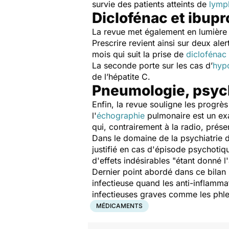
survie des patients atteints de
lym
Diclofénac et ibup
La revue met également en lumière 
Prescrire
revient ainsi sur deux ale
mois qui suit la prise de
diclofénac
La seconde porte sur les cas d’
hyp
de l’hépatite C.
Pneumologie, psych
Enfin, la revue souligne les progrès
l'
échographie
pulmonaire est un exa
qui, contrairement à la radio, prés
Dans le domaine de la psychiatrie 
justifié en cas d'épisode psychotique
d'effets indésirables "
étant donné l
Dernier point abordé dans ce bilan 
infectieuse quand les anti-inflamma
infectieuses graves comme les ph
MÉDICAMENTS