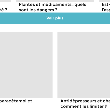
Plantes et médicaments : quels
Est
té ?
sont les dangers ?
l'as
Voir plus
 paracétamol et
Antidépresseurs et chal
comment les limiter ?