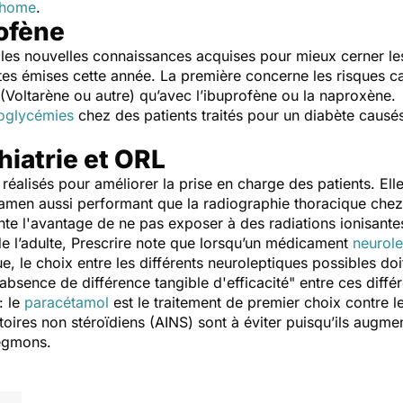
phome
.
rofène
les nouvelles connaissances acquises pour mieux cerner l
rtes émises cette année. La première concerne les risques c
(Voltarène ou autre) qu’avec l’ibuprofène ou la naproxène.
oglycémies
chez des patients traités pour un diabète causé
iatrie et ORL
 réalisés pour améliorer la prise en charge des patients. Ell
men aussi performant que la radiographie thoracique chez 
ente l'avantage de ne pas exposer à des radiations ionisante
de l’adulte, Prescrire note que lorsqu’un médicament
neurole
, le choix entre les différents neuroleptiques possibles doit 
'absence de différence tangible d'efficacité
" entre ces diff
: le
paracétamol
est le traitement de premier choix contre l
toires non stéroïdiens (AINS) sont à éviter puisqu’ils augme
legmons.