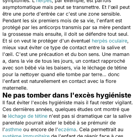
symptômes. L'
herpès
, par exemple, est parfois
asymptomatique mais peut se transmettre. Et l'œil peut
être une porte d'entrée car c'est une zone sensible.
Pendant les six premiers mois de sa vie, l'enfant est
protégé par les anticorps transmis par sa mère pendant
la grossesse mais ensuite, il doit se défendre tout seul.
Et si on veut le protéger d'un éventuel
herpès oculaire
,
mieux vaut éviter ce type de contact entre la salive et
l'œil. C'est une précaution et du bon sens. Une maman
a, dans la vie de tous les jours, un contact rapproché
avec son bébé via les baisers, via le léchage de tétine
pour la nettoyer quand elle tombe par terre… donc
l'enfant est naturellement en contact avec la flore
maternelle.
Ne pas tomber dans l'excès hygiéniste
Il faut éviter l'excès hygiéniste mais il faut rester vigilant.
Ces dernières années, quelques études ont montré que
le
léchage de tétine
n'est pas si dramatique car la salive
parentale pourrait aider le bébé à se prémunir de
l'
asthme
ou encore de l'
eczéma
. Cela permettrait au
système immunitaire
de l'enfant de réagir face à ces