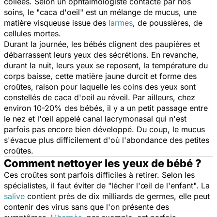
collées. Selon un ophtalmologiste contacté par nos
soins, le "caca d'oeil" est un mélange de mucus, une
matière visqueuse issue des
larmes
, de poussières, de
cellules mortes.
Durant la journée, les bébés clignent des paupières et
débarrassent leurs yeux des sécrétions. En revanche,
durant la nuit, leurs yeux se reposent, la température du
corps baisse, cette matière jaune durcit et forme des
croûtes, raison pour laquelle les coins des yeux sont
constellés de caca d'oeil au réveil. Par ailleurs, chez
environ 10-20% des bébés, il y a un petit passage entre
le nez et l'œil appelé canal lacrymonasal qui n'est
parfois pas encore bien développé. Du coup, le mucus
s'évacue plus difficilement d'où l'abondance des petites
croûtes.
Comment nettoyer les yeux de bébé ?
Ces croûtes sont parfois difficiles à retirer. Selon les
spécialistes, il faut éviter de "lécher l'œil de l'enfant". La
salive
contient près de dix milliards de germes, elle peut
contenir des virus sans que l'on présente des