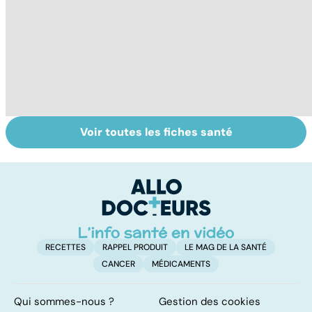
Voir toutes les fiches santé
Troubles anxieux,
Un rhume, ça se
V
une anxiété
soigne ?
v
envahissante
RECETTES
RAPPEL PRODUIT
LE MAG DE LA SANTÉ
CANCER
MÉDICAMENTS
Qui sommes-nous ?
Gestion des cookies